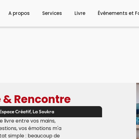
A propos
Services
Livre
Événements et F
e & Rencontre
Espace Créatif, La Soukra
e livre entre vos mains,
estions, vos émotions m'a
tat simple : beaucoup de