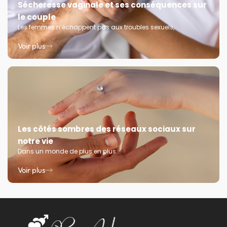
Sécheresse vaginale et ses conséquences sur
le couple
Les femmes n’échappent pas aux troubles sexuels,
Voir plus
Les côtés sombres des réseaux sociaux sur
notre vie
Dans un monde de plus en plus
Voir plus